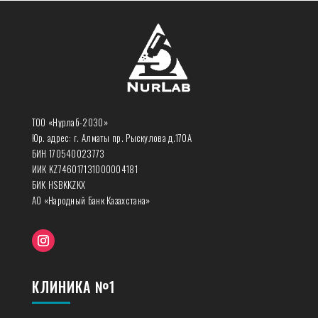
ТОО «Нұрлаб-2030»
Юр. адрес: г. Алматы пр. Рыскулова д.170А
БИН 170540023773
ИИК KZ746017131000004181
БИК HSBKKZKX
АО «Народный Банк Казахстана»
КЛИНИКА №1