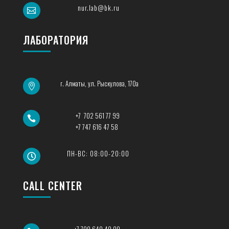
nur.lab@bk.ru

ЛАБОРАТОРИЯ
г. Алматы, ул. Рыскулова, 170а

+7 702 561 77 99

+7 747 616 47 58
ПН-ВС: 08:00-20:00

CALL CENTER
+7 700 640 40 00